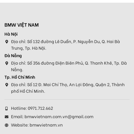
BMW VIỆT NAM
Hà Nội
Địa chỉ:
Số 132 đường Lê Duẩn, P. Nguyễn Du, Q. Hai Bà
Trưng, Tp. Hà Nội.
Đà Nẵng
Địa chỉ:
Số 356 đường Điện Biên Phủ, Q. Thanh Khê, Tp. Đà
Nẵng.
Tp. Hồ Chí Minh
Địa chỉ:
Số 12 Đ. Mai Chí Thọ, An Lợi Đông, Quận 2, Thành
phố Hồ Chí Minh.
Hotline:
0971.712.662
Email:
bmwvietnam.com.vn@gmail.com
Website:
bmwvietnam.vn